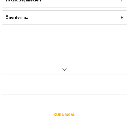
Taksit Seçenekleri
Önerileriniz
info@autoparcaci.com
KURUMSAL
Hakkımızda
İletişim