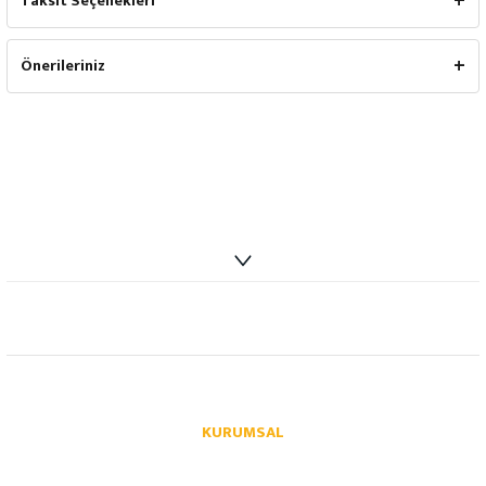
Taksit Seçenekleri
Önerileriniz
info@autoparcaci.com
KURUMSAL
Hakkımızda
İletişim