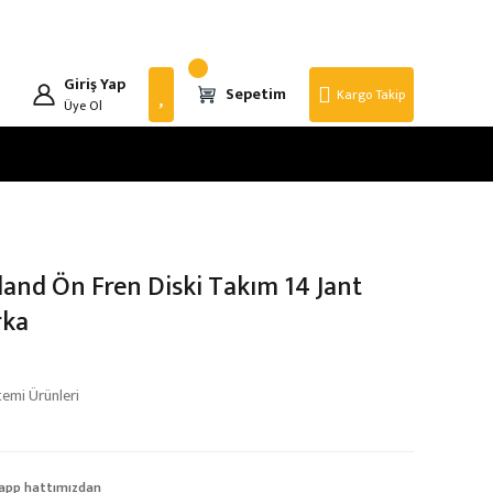
Giriş Yap
Sepetim
Kargo Takip
Üye Ol
land Ön Fren Diski Takım 14 Jant
rka
temi Ürünleri
app hattımızdan