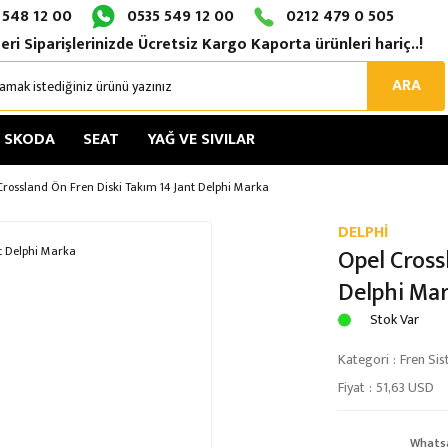
 548 12 00
0535 549 12 00
0212 479 0 505
eri Siparişlerinizde Ücretsiz Kargo Kaporta ürünleri hariç..!
ARA
SKODA
SEAT
YAĞ VE SIVILAR
Crossland Ön Fren Diski Takım 14 Jant Delphi Marka
DELPHİ
Opel Cross
Delphi Ma
Stok Var
Kategori
Fren Sis
Fiyat
51,63 USD
Whats