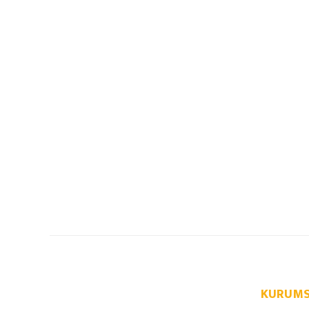
KURUMS
info@autoparcaci.com