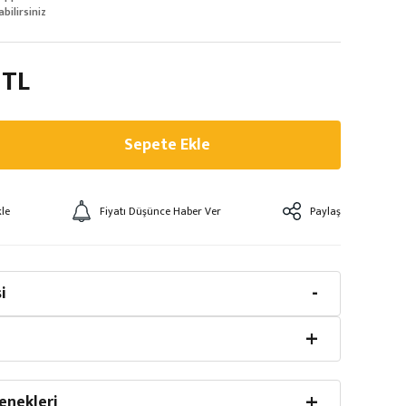
abilirsiniz
 TL
Sepete Ekle
Fiyatı Düşünce Haber Ver
Paylaş
i
enekleri