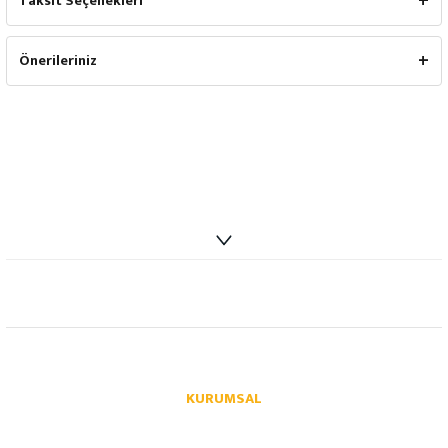
Taksit Seçenekleri
Önerileriniz
info@autoparcaci.com
KURUMSAL
Hakkımızda
İletişim