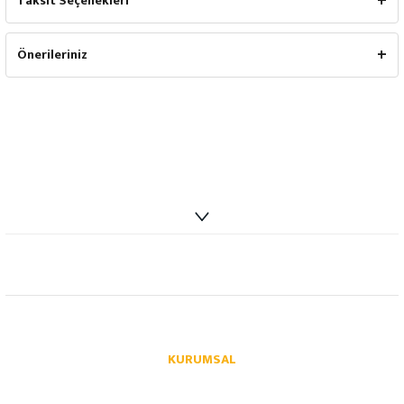
Taksit Seçenekleri
Önerileriniz
info@autoparcaci.com
KURUMSAL
Hakkımızda
İletişim