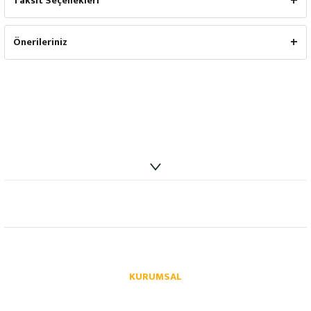
Taksit Seçenekleri
Önerileriniz
info@autoparcaci.com
KURUMSAL
Hakkımızda
İletişim