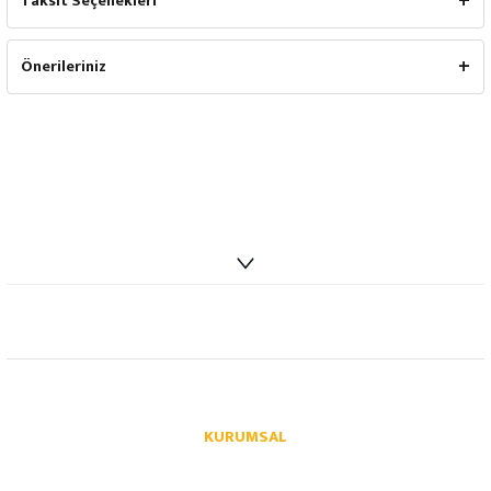
Taksit Seçenekleri
Önerileriniz
info@autoparcaci.com
KURUMSAL
Hakkımızda
İletişim