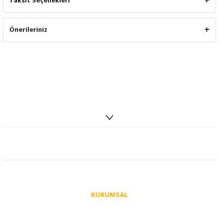
Taksit Seçenekleri
Önerileriniz
info@autoparcaci.com
KURUMSAL
Hakkımızda
İletişim