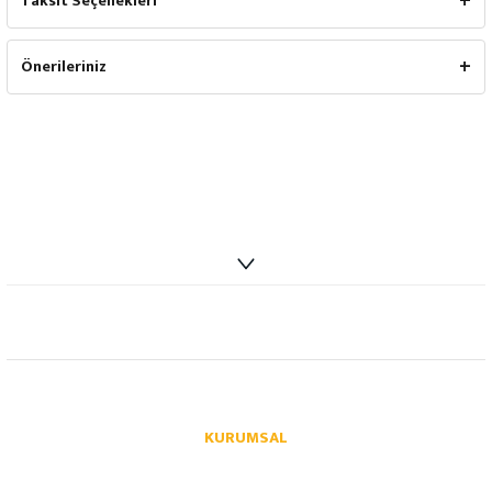
Taksit Seçenekleri
Önerileriniz
info@autoparcaci.com
KURUMSAL
Hakkımızda
İletişim