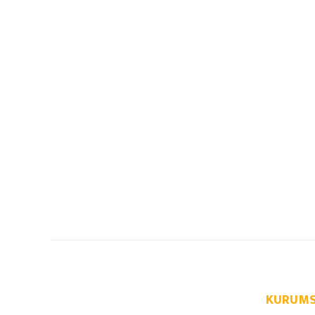
KURUMS
info@autoparcaci.com