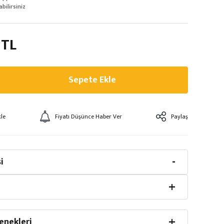
abilirsiniz
 TL
Sepete Ekle
Fiyatı Düşünce Haber Ver
Paylaş
i
enekleri