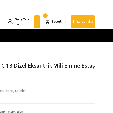
Giriş Yap
Sepetim
Kargo Takip
Üye Ol
 C 1.3 Dizel Eksantrik Mili Emme Estaş
 Debriyaj Ürünleri
app hattımızdan