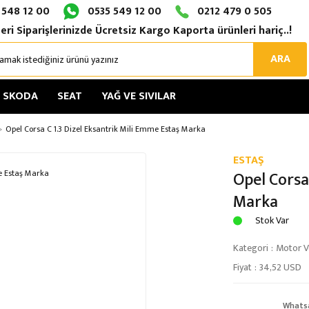
 548 12 00
0535 549 12 00
0212 479 0 505
eri Siparişlerinizde Ücretsiz Kargo Kaporta ürünleri hariç..!
ARA
SKODA
SEAT
YAĞ VE SIVILAR
Opel Corsa C 1.3 Dizel Eksantrik Mili Emme Estaş Marka
ESTAŞ
Opel Corsa
Marka
Stok Var
Kategori
Motor Ve
Fiyat
34,52 USD
Whats