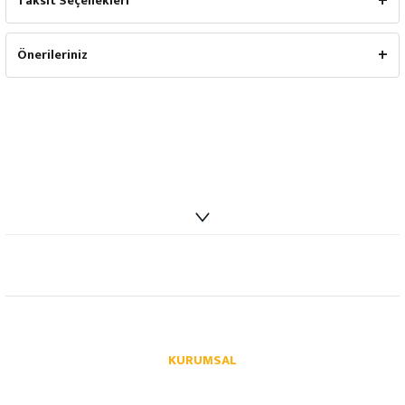
Taksit Seçenekleri
Önerileriniz
info@autoparcaci.com
KURUMSAL
Hakkımızda
İletişim