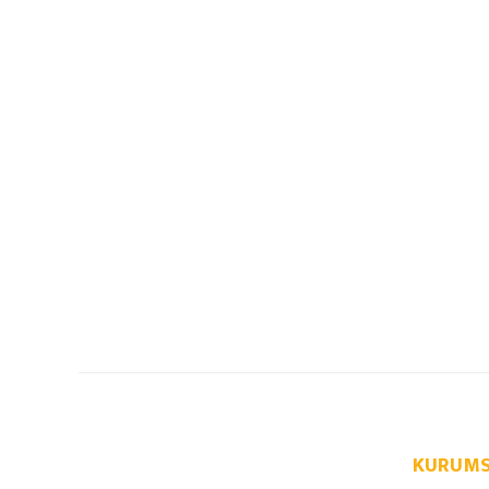
KURUMS
info@autoparcaci.com