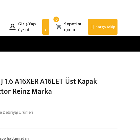
0
Giriş Yap
Sepetim
Kargo Takip
Üye Ol
0,00 TL
 J 1.6 A16XER A16LET Üst Kapak
ctor Reinz Marka
 Debriyaj Ürünleri
app hattımızdan