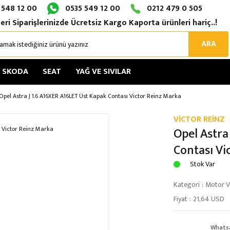
 548 12 00
0535 549 12 00
0212 479 0 505
eri Siparişlerinizde Ücretsiz Kargo Kaporta ürünleri hariç..!
ARA
SKODA
SEAT
YAĞ VE SIVILAR
Opel Astra J 1.6 A16XER A16LET Üst Kapak Contası Victor Reinz Marka
VİCTOR REİNZ
Opel Astra
Contası Vi
Stok Var
Kategori
Motor Ve
Fiyat
21,64 USD
Whats