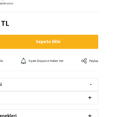
abilirsiniz
 TL
Sepete Ekle
Fiyatı Düşünce Haber Ver
Paylaş
i
enekleri