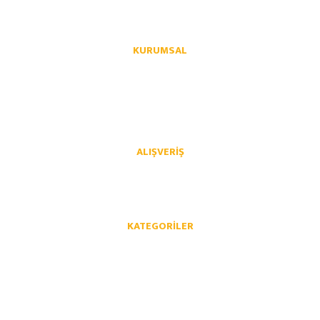
KURUMSAL
Hakkımızda
İletişim
İletişim Formu
Üye Girişi
Havale Bildirim Formu
Kargo Takibi
ALIŞVERIŞ
Mesafeli Satış Sözleşmesi
Gizlilik ve Güvenlik
İptal İade Koşullari
Kişisel Veriler Politikası
KATEGORILER
Opel Yedek Parça
Chevrolet Yedek Parça
Volkswagen Yedek Parça
Audi Yedek Parça
Skoda Yedek Parça
Seat Yedek Parça