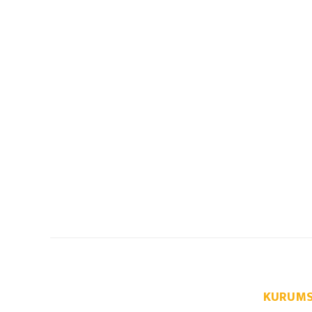
KURUMS
info@autoparcaci.com