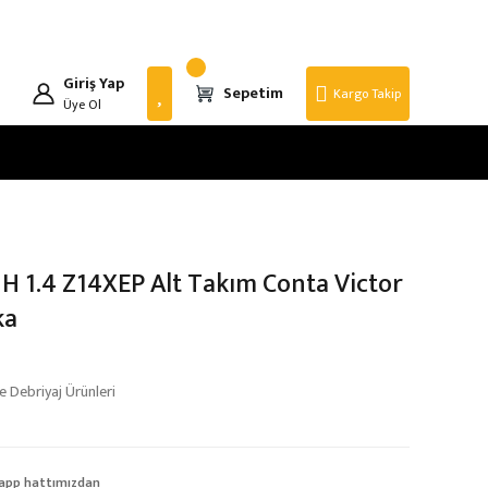
Giriş Yap
Sepetim
Kargo Takip
Üye Ol
 H 1.4 Z14XEP Alt Takım Conta Victor
ka
 Debriyaj Ürünleri
app hattımızdan