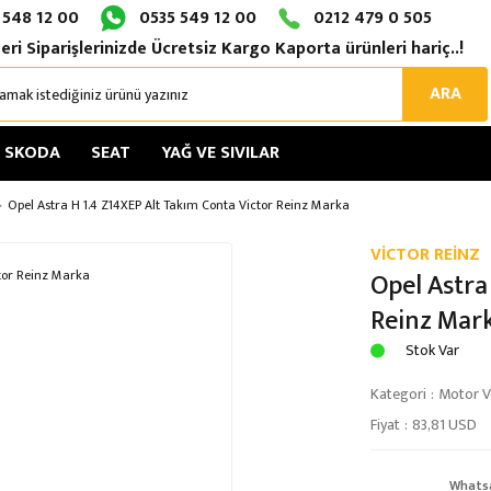
 548 12 00
0535 549 12 00
0212 479 0 505
eri Siparişlerinizde Ücretsiz Kargo Kaporta ürünleri hariç..!
ARA
SKODA
SEAT
YAĞ VE SIVILAR
Opel Astra H 1.4 Z14XEP Alt Takım Conta Victor Reinz Marka
VİCTOR REİNZ
Opel Astra
Reinz Mar
Stok Var
Kategori
Motor Ve
Fiyat
83,81 USD
Whats