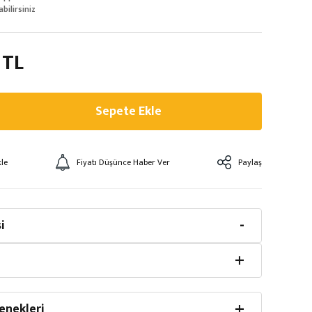
abilirsiniz
 TL
Sepete Ekle
Fiyatı Düşünce Haber Ver
Paylaş
i
enekleri