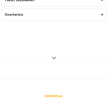
Taksit Seçenekleri
Önerileriniz
info@autoparcaci.com
KURUMSAL
Hakkımızda
İletişim