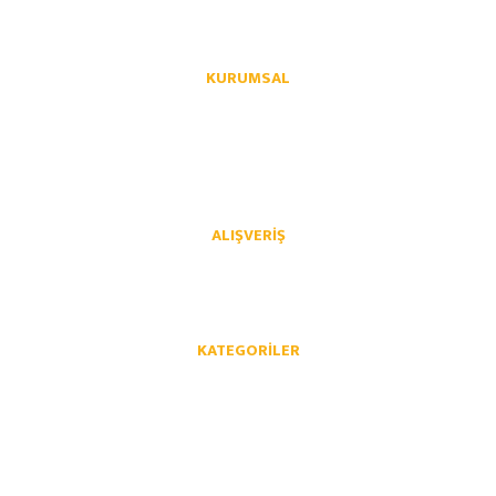
KURUMSAL
Hakkımızda
İletişim
İletişim Formu
Üye Girişi
Havale Bildirim Formu
Kargo Takibi
ALIŞVERIŞ
Mesafeli Satış Sözleşmesi
Gizlilik ve Güvenlik
İptal İade Koşullari
Kişisel Veriler Politikası
KATEGORILER
Opel Yedek Parça
Chevrolet Yedek Parça
Volkswagen Yedek Parça
Audi Yedek Parça
Skoda Yedek Parça
Seat Yedek Parça