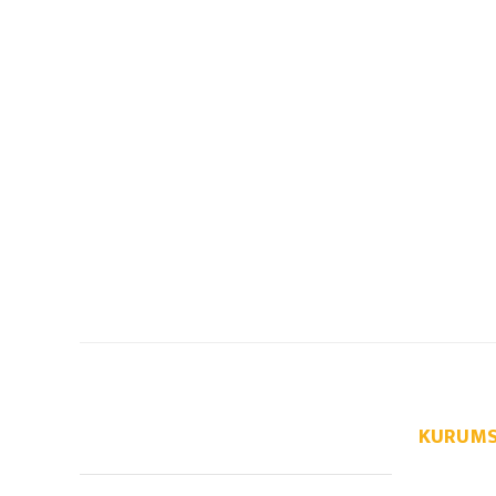
KURUMS
info@autoparcaci.com
Hakkımızda