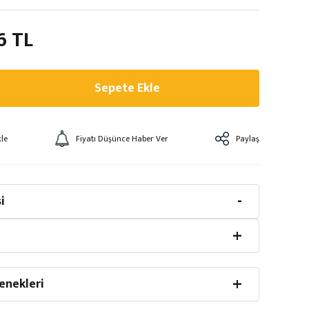
6 TL
Sepete Ekle
Fiyatı Düşünce Haber Ver
Paylaş
i
enekleri