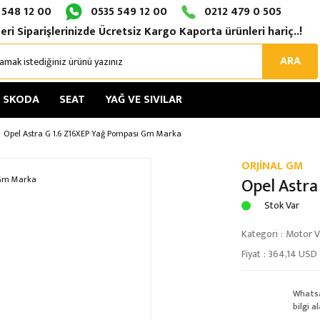
 548 12 00
0535 549 12 00
0212 479 0 505
eri Siparişlerinizde Ücretsiz Kargo Kaporta ürünleri hariç..!
ARA
SKODA
SEAT
YAĞ VE SIVILAR
Opel Astra G 1.6 Z16XEP Yağ Pompası Gm Marka
ORJİNAL GM
Opel Astra
Stok Var
Kategori
Motor Ve
Fiyat
364,14 USD
Whats
bilgi al