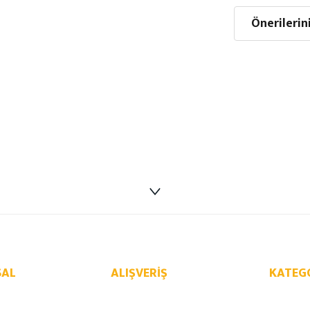
Önerilerin
AL
ALIŞVERIŞ
KATEG
Mesafeli Satış Sözleşmesi
Opel Yede