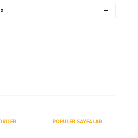
iz
ORILER
POPÜLER SAYFALAR
k Parça
Online Yedek Parça