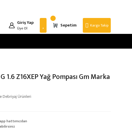
Giriş Yap
Sepetim
Kargo Takip
Üye Ol
 G 1.6 Z16XEP Yağ Pompası Gm Marka
 Debriyaj Ürünleri
app hattımızdan
abilirsiniz