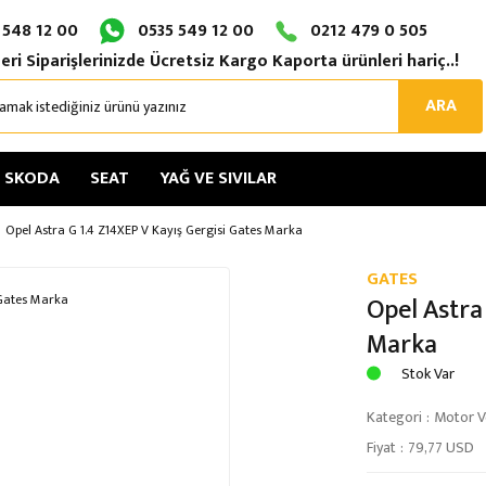
 548 12 00
0535 549 12 00
0212 479 0 505
eri Siparişlerinizde Ücretsiz Kargo Kaporta ürünleri hariç..!
ARA
SKODA
SEAT
YAĞ VE SIVILAR
Opel Astra G 1.4 Z14XEP V Kayış Gergisi Gates Marka
GATES
Opel Astra
Marka
Stok Var
Kategori
Motor Ve
Fiyat
79,77 USD