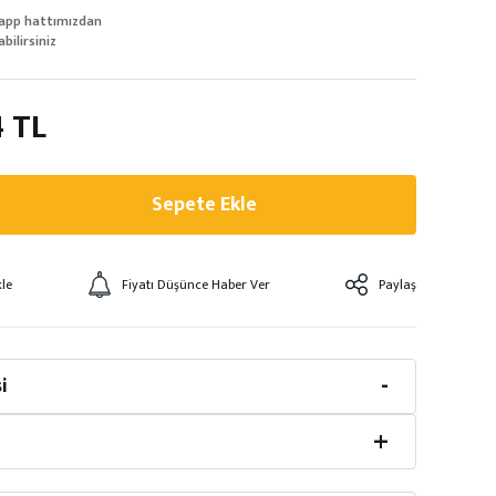
app hattımızdan
abilirsiniz
4 TL
Sepete Ekle
Fiyatı Düşünce Haber Ver
Paylaş
i