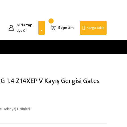
Giriş Yap
Sepetim
Kargo Takip
Üye Ol
 G 1.4 Z14XEP V Kayış Gergisi Gates
 Debriyaj Ürünleri