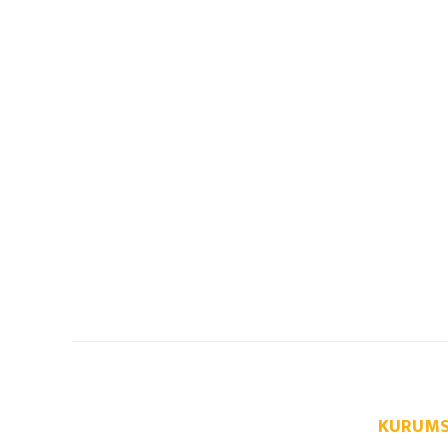
KURUMS
info@autoparcaci.com