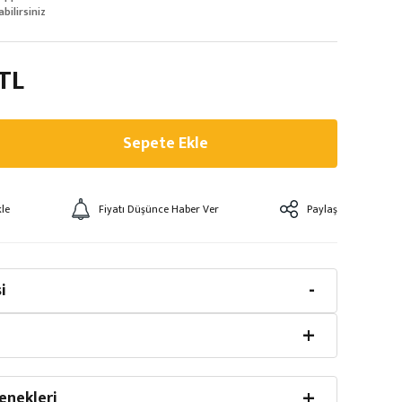
abilirsiniz
 TL
Sepete Ekle
Fiyatı Düşünce Haber Ver
Paylaş
i
enekleri