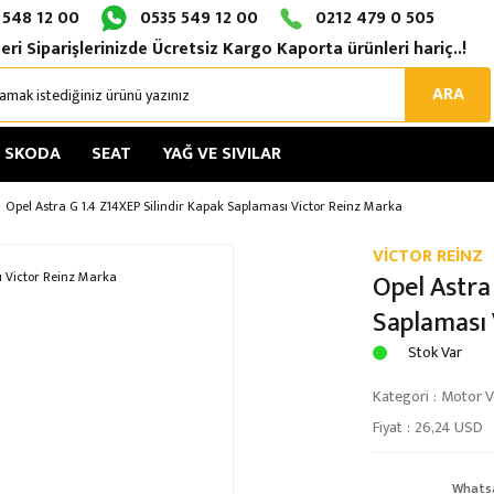
 548 12 00
0535 549 12 00
0212 479 0 505
eri Siparişlerinizde Ücretsiz Kargo Kaporta ürünleri hariç..!
ARA
SKODA
SEAT
YAĞ VE SIVILAR
Opel Astra G 1.4 Z14XEP Silindir Kapak Saplaması Victor Reinz Marka
VİCTOR REİNZ
Opel Astra
Saplaması 
Stok Var
Kategori
Motor Ve
Fiyat
26,24 USD
Whats