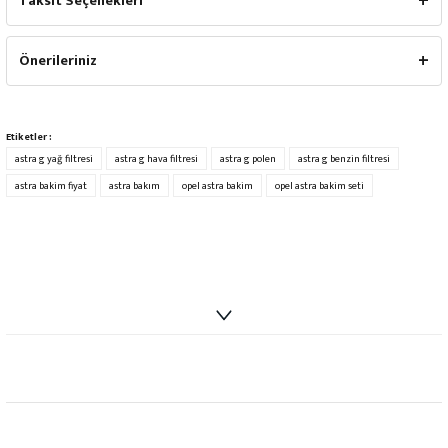
Taksit Seçenekleri
Önerileriniz
Etiketler :
astra g yağ filtresi
astra g hava filtresi
astra g polen
astra g benzin filtresi
astra bakim fiyat
astra bakım
opel astra bakim
opel astra bakim seti
info@autoparcaci.com