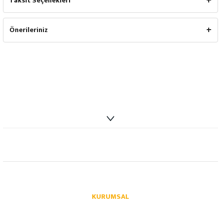
Taksit Seçenekleri
Önerileriniz
info@autoparcaci.com
KURUMSAL
Hakkımızda
İletişim