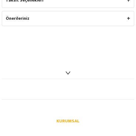
Taksit Seçenekleri
Önerileriniz
info@autoparcaci.com
KURUMSAL
Hakkımızda
İletişim