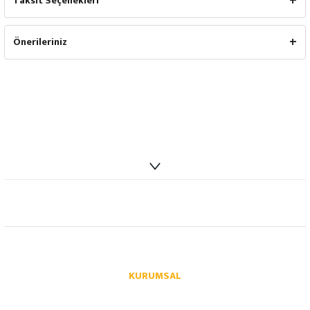
Taksit Seçenekleri
Önerileriniz
info@autoparcaci.com
KURUMSAL
Hakkımızda
İletişim