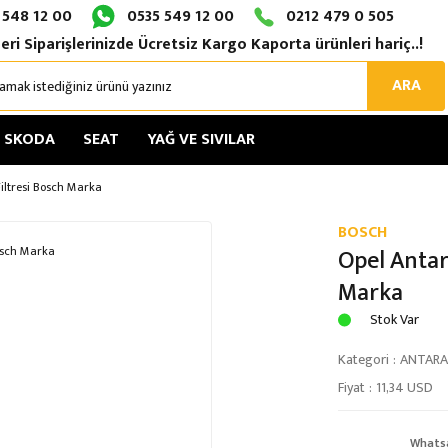
 548 12 00
0535 549 12 00
0212 479 0 505
eri Siparişlerinizde Ücretsiz Kargo Kaporta ürünleri hariç..!
ARA
SKODA
SEAT
YAĞ VE SIVILAR
Filtresi Bosch Marka
BOSCH
Opel Antar
Marka
Stok Var
Kategori
ANTARA
Fiyat
11,34 USD
Whats