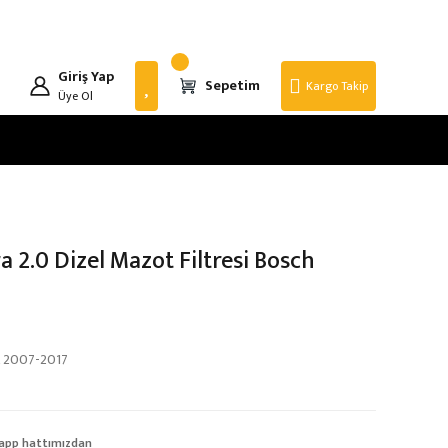
Giriş Yap
Sepetim
Kargo Takip
Üye Ol
a 2.0 Dizel Mazot Filtresi Bosch
 2007-2017
app hattımızdan