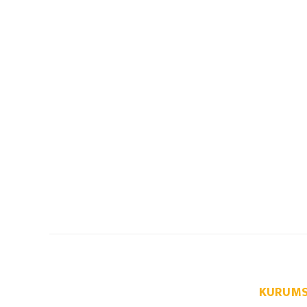
KURUMS
info@autoparcaci.com