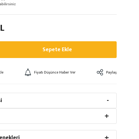
abilirsiniz
TL
Sepete Ekle
Fiyatı Düşünce Haber Ver
Paylaş
i
enekleri