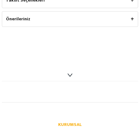
Taksit Seçenekleri
Önerileriniz
info@autoparcaci.com
KURUMSAL
Hakkımızda
İletişim