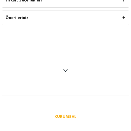
Taksit Seçenekleri
Önerileriniz
info@autoparcaci.com
KURUMSAL
Hakkımızda
İletişim