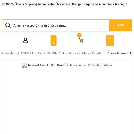
2500 ₺ Üzeri Siparişlerinizde Ücretsiz Kargo Kaporta ürünleri hariç..!
ARA
Anasayfa
CHEVROLET
AVEO T300 2012-2014
Motor Ve Debriyaj Ürünleri
Chevrolet Aveo T300 